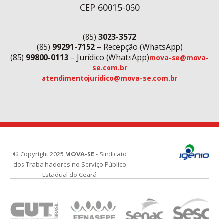
CEP 60015-060
(85)
3023-3572
(85)
99291-7152
– Recepção (WhatsApp)
(85)
99800-0113
– Jurídico (WhatsApp)
mova-se@mova-
se.com.br
atendimentojuridico@mova-se.com.br
© Copyright 2025
MOVA-SE
- Sindicato
dos Trabalhadores no Serviço Público
Estadual do Ceará