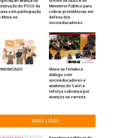
gociação avança na
ofícios na SEAS e no
nstrução do PCCS da
Ministério Público para
asa com participação
cobrar providências em
 Mova-se.
defesa dos
socioeducadores
OMUNICADO
Mova-se fortalece
diálogo com
socioeducadores e
analistas do Cariri e
reforça cobrança por
avanços na carreira
MAIS LIDAS
Servidores públicos do