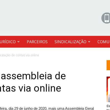
JURÍDICO
PARCEIROS
SINDICALIZAÇÃO
COMU
stação de contas via online
 assembleia de
tas via online
C
eira, dia 29 de junho de 2020, mais uma Assembleia Geral