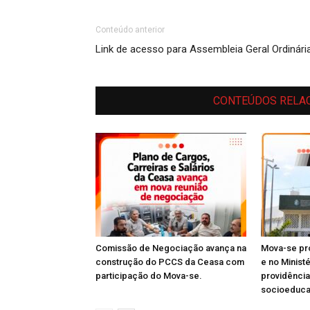
Conteúdo anterior
Link de acesso para Assembleia Geral Ordinári
CONTEÚDOS RELA
Comissão de Negociação avança na
Mova-se pro
construção do PCCS da Ceasa com
e no Minist
participação do Mova-se.
providênci
socioeduc