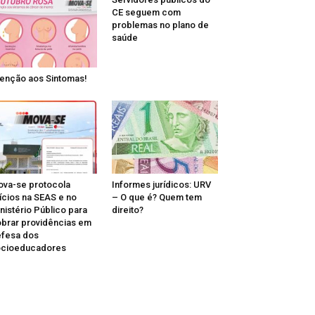
CE seguem com
problemas no plano de
saúde
enção aos Sintomas!
va-se protocola
Informes jurídicos: URV
ícios na SEAS e no
– O que é? Quem tem
nistério Público para
direito?
brar providências em
fesa dos
ocioeducadores