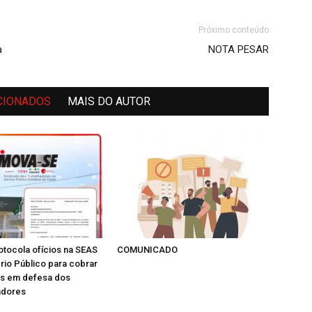
Próximo conteúdo
a
NOTA PESAR
CIONADOS
MAIS DO AUTOR
tocola ofícios na SEAS
COMUNICADO
ério Público para cobrar
as em defesa dos
adores