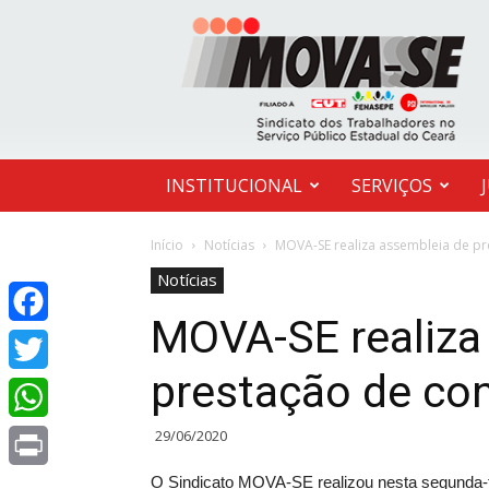
MOVA-
SE
INSTITUCIONAL
SERVIÇOS
Início
Notícias
MOVA-SE realiza assembleia de pre
Notícias
MOVA-SE realiza
Facebook
prestação de con
Twitter
29/06/2020
WhatsApp
O Sindicato MOVA-SE realizou nesta segunda-f
Print