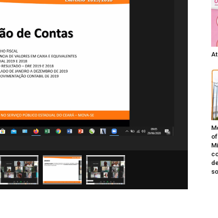
At
Mo
of
Mi
co
de
s