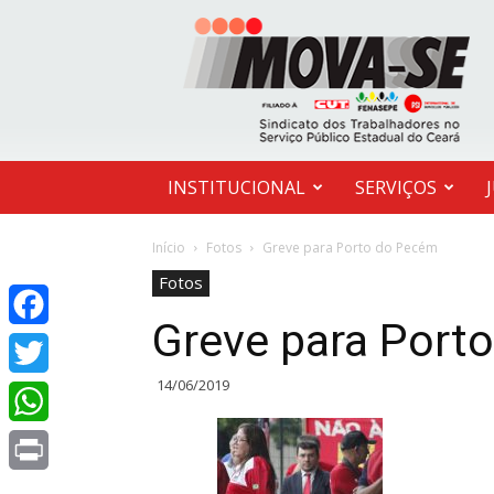
MOVA-
SE
INSTITUCIONAL
SERVIÇOS
Início
Fotos
Greve para Porto do Pecém
Fotos
Greve para Port
Facebook
14/06/2019
Twitter
WhatsApp
Print