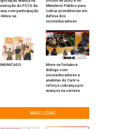
gociação avança na
ofícios na SEAS e no
nstrução do PCCS da
Ministério Público para
asa com participação
cobrar providências em
 Mova-se.
defesa dos
socioeducadores
OMUNICADO
Mova-se fortalece
diálogo com
socioeducadores e
analistas do Cariri e
reforça cobrança por
avanços na carreira
MAIS LIDAS