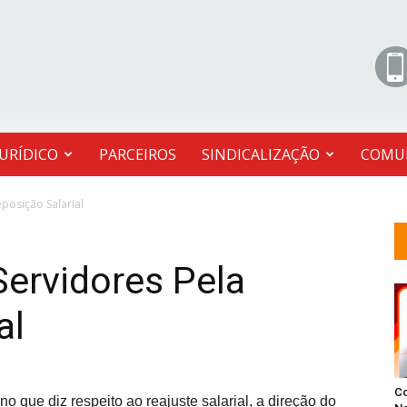
JURÍDICO
PARCEIROS
SINDICALIZAÇÃO
COMU
posição Salarial
Servidores Pela
al
C
no que diz respeito ao reajuste salarial, a direção do