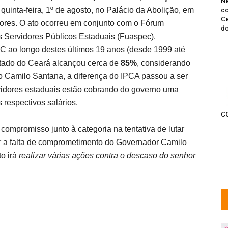
Ne
inta-feira, 1º de agosto, no Palácio da Abolição, em
co
Ce
idores. O ato ocorreu em conjunto com o Fórum
do
s Servidores Públicos Estaduais (Fuaspec).
ao longo destes últimos 19 anos (desde 1999 até
stado do Ceará alcançou cerca de
85%
, considerando
o Camilo Santana, a diferença do IPCA passou a ser
vidores estaduais estão cobrando do governo uma
 respectivos salários.
C
compromisso junto à categoria na tentativa de lutar
ar a falta de comprometimento do Governador Camilo
to irá
realizar várias ações contra o descaso do senhor