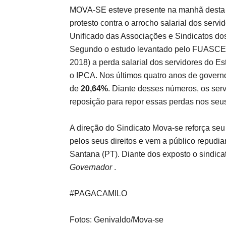
MOVA-SE esteve presente na manhã desta qu
protesto contra o arrocho salarial dos serv
Unificado das Associações e Sindicatos do
Segundo o estudo levantado pelo FUASCEC 
2018) a perda salarial dos servidores do E
o IPCA. Nos últimos quatro anos de govern
de
20,64%
. Diante desses números, os ser
reposição para repor essas perdas nos seus
A direção do Sindicato Mova-se reforça seu 
pelos seus direitos e vem a público repudi
Santana (PT). Diante dos exposto o sindica
Governador
.
#PAGACAMILO
Fotos: Genivaldo/Mova-se