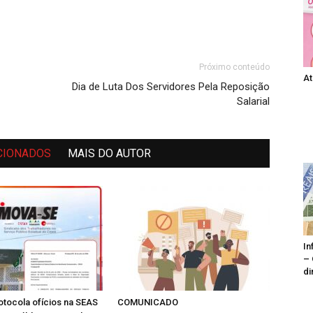
Próximo conteúdo
At
Dia de Luta Dos Servidores Pela Reposição
Salarial
CIONADOS
MAIS DO AUTOR
In
– 
di
tocola ofícios na SEAS
COMUNICADO