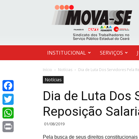
MOVA-
SE
INSTITUCIONAL
SERVIÇOS
Início
Notícias
Dia de Luta Dos Servidores Pela Re
Notícias
Dia de Luta Dos 
Facebook
Reposição Salari
Twitter
01/08/2019
WhatsApp
Pela busca de seus direitos constitucionais 
Print