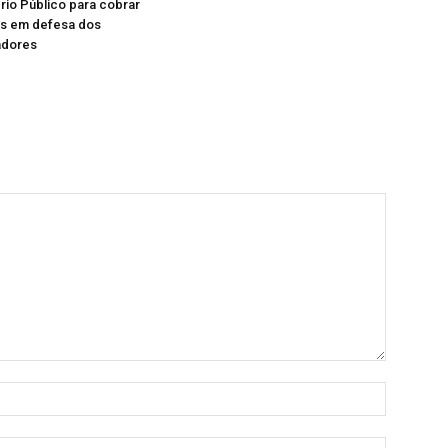
ério Público para cobrar
as em defesa dos
adores