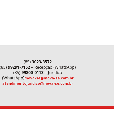
(85)
3023-3572
(85)
99291-7152
– Recepção (WhatsApp)
(85)
99800-0113
– Jurídico
(WhatsApp)
mova-se@mova-se.com.br
atendimentojuridico@mova-se.com.br