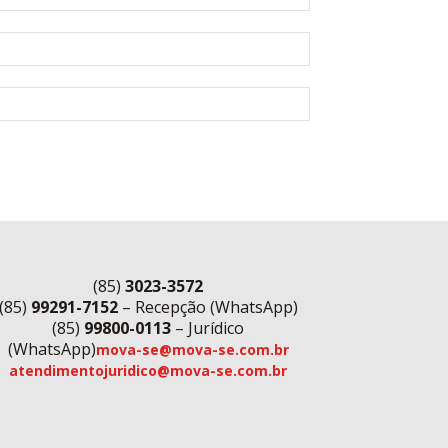
(85)
3023-3572
(85)
99291-7152
– Recepção (WhatsApp)
(85)
99800-0113
– Jurídico
(WhatsApp)
mova-se@mova-se.com.br
atendimentojuridico@mova-se.com.br