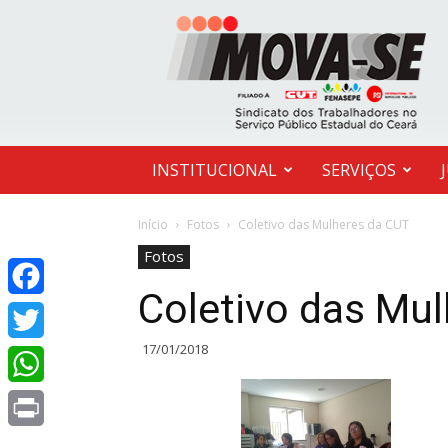
MOVA-
SE
INSTITUCIONAL
SERVIÇOS
Início
Fotos
Coletivo das Mulheres da CUT
Fotos
Coletivo das Mu
Facebook
17/01/2018
Twitter
WhatsApp
Print