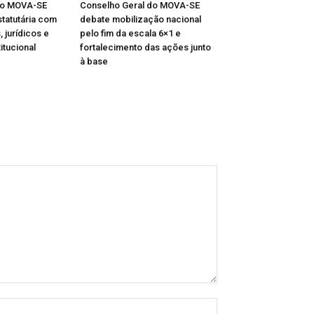
do MOVA-SE
Conselho Geral do MOVA-SE
statutária com
debate mobilização nacional
, jurídicos e
pelo fim da escala 6×1 e
itucional
fortalecimento das ações junto
à base