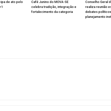
ipa de ato pelo
Café Junino do MOVA-SE
Conselho Geral 
×1
celebra tradição, integração e
realiza reunião e
fortalecimento da categoria
debates políticos
planejamento inst