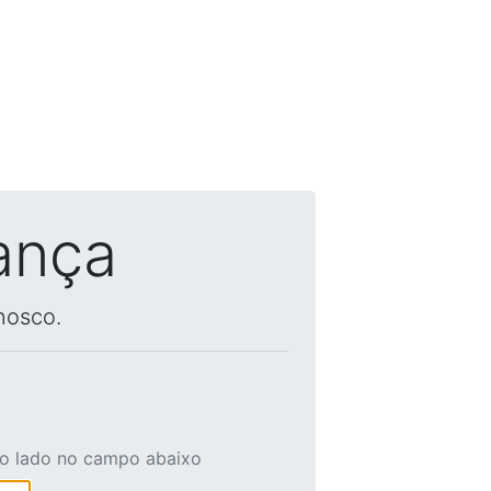
ança
nosco.
ao lado no campo abaixo