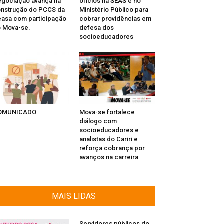
gociação avança na
ofícios na SEAS e no
nstrução do PCCS da
Ministério Público para
asa com participação
cobrar providências em
 Mova-se.
defesa dos
socioeducadores
OMUNICADO
Mova-se fortalece
diálogo com
socioeducadores e
analistas do Cariri e
reforça cobrança por
avanços na carreira
MAIS LIDAS
Servidores públicos do