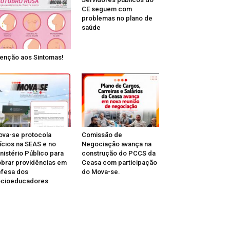
CE seguem com
problemas no plano de
saúde
enção aos Sintomas!
va-se protocola
Comissão de
ícios na SEAS e no
Negociação avança na
nistério Público para
construção do PCCS da
brar providências em
Ceasa com participação
fesa dos
do Mova-se.
ocioeducadores