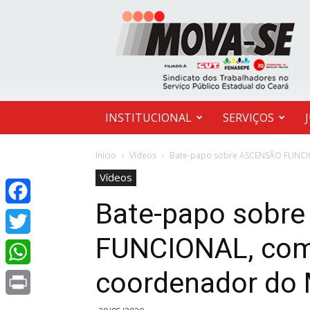
MOVA-
SE
INSTITUCIONAL
SERVIÇOS
Início
Vídeos
Bate-papo sobre ASCENSÃO FUNCI
Vídeos
Bate-papo sobr
Facebook
FUNCIONAL, com
Twitter
coordenador do
WhatsApp
Print