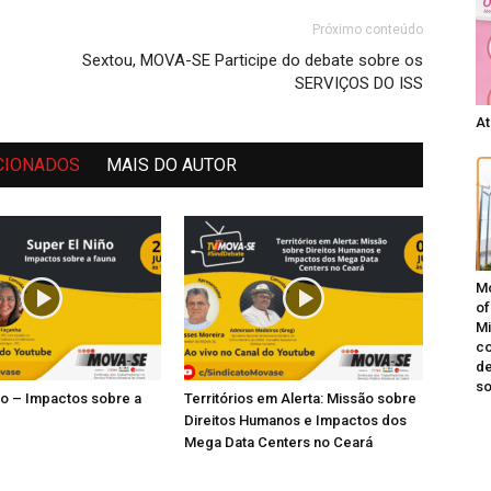
Próximo conteúdo
Sextou, MOVA-SE Participe do debate sobre os
SERVIÇOS DO ISS
At
CIONADOS
MAIS DO AUTOR
Mo
of
Mi
co
de
s
ño – Impactos sobre a
Territórios em Alerta: Missão sobre
Direitos Humanos e Impactos dos
Mega Data Centers no Ceará