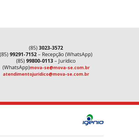
(85)
3023-3572
(85)
99291-7152
– Recepção (WhatsApp)
(85)
99800-0113
– Jurídico
(WhatsApp)
mova-se@mova-se.com.br
atendimentojuridico@mova-se.com.br