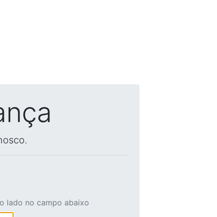
ança
nosco.
ao lado no campo abaixo