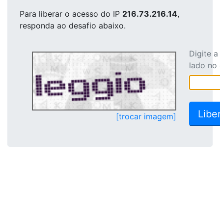
Para liberar o acesso
do IP
216.73.216.14
,
responda ao desafio abaixo.
Digite 
lado no
[trocar imagem]