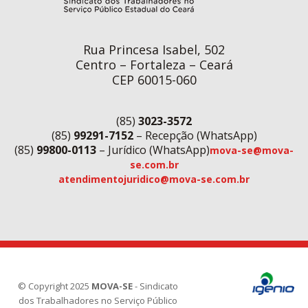
Rua Princesa Isabel, 502
Centro – Fortaleza – Ceará
CEP 60015-060
(85)
3023-3572
(85)
99291-7152
– Recepção (WhatsApp)
(85)
99800-0113
– Jurídico (WhatsApp)
mova-se@mova-
se.com.br
atendimentojuridico@mova-se.com.br
© Copyright 2025
MOVA-SE
- Sindicato
dos Trabalhadores no Serviço Público