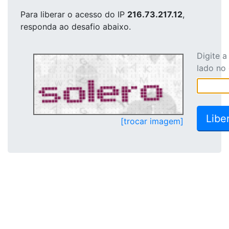
Para liberar o acesso
do IP
216.73.217.12
,
responda ao desafio abaixo.
Digite 
lado no
[trocar imagem]