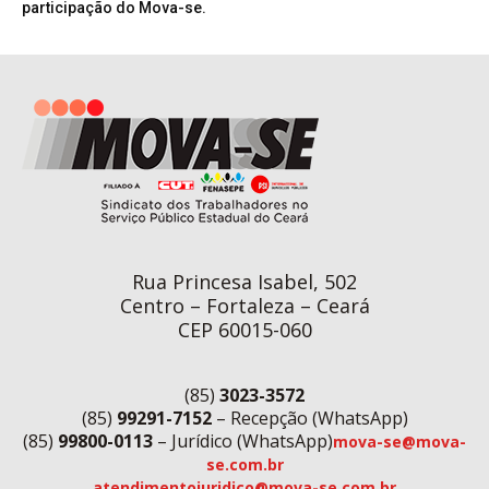
participação do Mova-se.
Rua Princesa Isabel, 502
Centro – Fortaleza – Ceará
CEP 60015-060
(85)
3023-3572
(85)
99291-7152
– Recepção (WhatsApp)
(85)
99800-0113
– Jurídico (WhatsApp)
mova-se@mova-
se.com.br
atendimentojuridico@mova-se.com.br