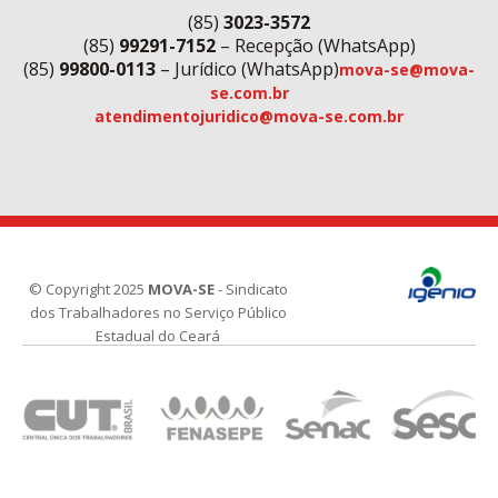
(85)
3023-3572
(85)
99291-7152
– Recepção (WhatsApp)
(85)
99800-0113
– Jurídico (WhatsApp)
mova-se@mova-
se.com.br
atendimentojuridico@mova-se.com.br
© Copyright 2025
MOVA-SE
- Sindicato
dos Trabalhadores no Serviço Público
Estadual do Ceará