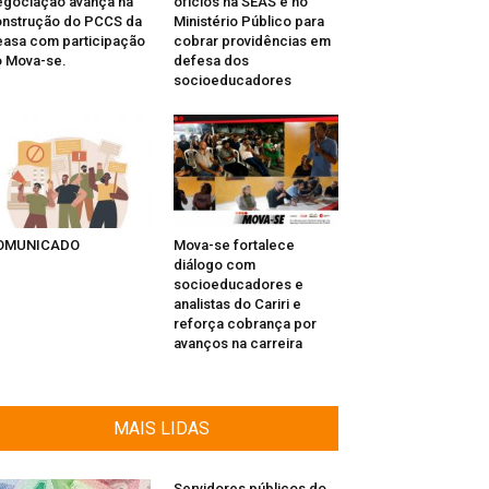
gociação avança na
ofícios na SEAS e no
nstrução do PCCS da
Ministério Público para
asa com participação
cobrar providências em
 Mova-se.
defesa dos
socioeducadores
OMUNICADO
Mova-se fortalece
diálogo com
socioeducadores e
analistas do Cariri e
reforça cobrança por
avanços na carreira
MAIS LIDAS
Servidores públicos do