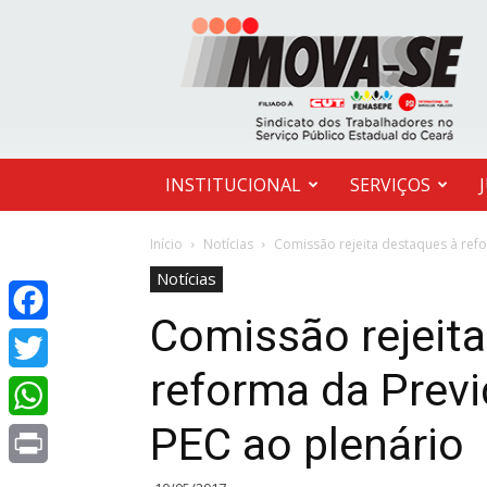
MOVA-
SE
INSTITUCIONAL
SERVIÇOS
Início
Notícias
Comissão rejeita destaques à ref
Notícias
Comissão rejeit
Facebook
reforma da Prev
Twitter
PEC ao plenário
WhatsApp
Print