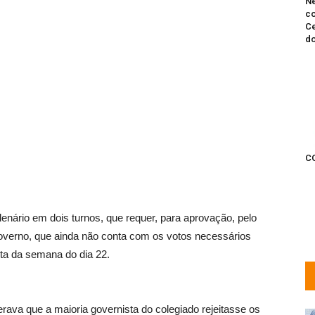
Ne
co
Ce
do
C
enário em dois turnos, que requer, para aprovação, pelo
overno, que ainda não conta com os votos necessários
uta da semana do dia 22.
ava que a maioria governista do colegiado rejeitasse os