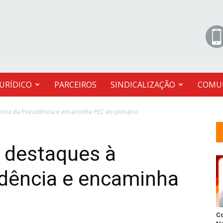
JURÍDICO
PARCEIROS
SINDICALIZAÇÃO
COMU
orma da Previdência e encaminha PEC ao plenário
a destaques à
idência e encaminha
C