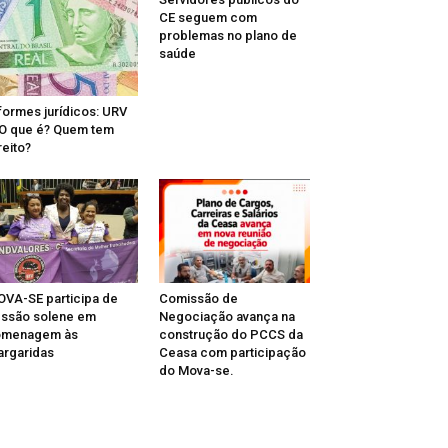
CE seguem com
problemas no plano de
saúde
formes jurídicos: URV
O que é? Quem tem
reito?
VA-SE participa de
Comissão de
ssão solene em
Negociação avança na
omenagem às
construção do PCCS da
rgaridas
Ceasa com participação
do Mova-se.