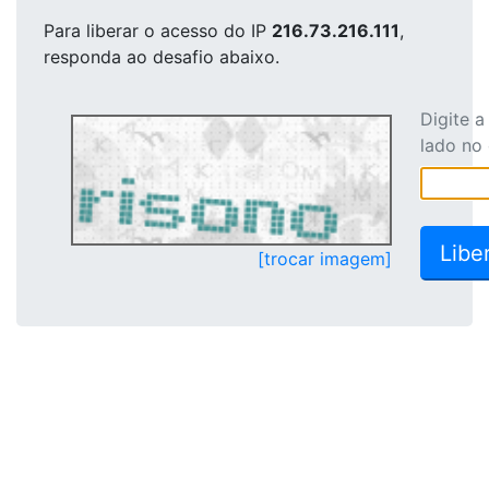
Para liberar o acesso
do IP
216.73.216.111
,
responda ao desafio abaixo.
Digite 
lado no
[trocar imagem]