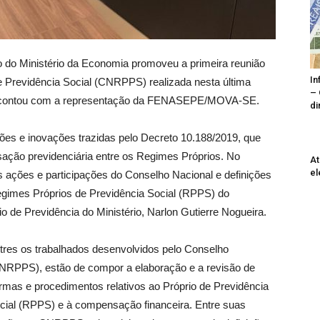
ho do Ministério da Economia promoveu a primeira reunião
In
 Previdência Social (CNRPPS) realizada nesta última
– 
qual contou com a representação da FENASEPE/MOVA-SE.
di
ções e inovações trazidas pelo Decreto 10.188/2019, que
ção previdenciária entre os Regimes Próprios. No
At
el
s ações e participações do Conselho Nacional e definições
 Regimes Próprios de Previdência Social (RPPS) do
io de Previdência do Ministério, Narlon Gutierre Nogueira.
tres os trabalhados desenvolvidos pelo Conselho
NRPPS), estão de compor a elaboração e a revisão de
rmas e procedimentos relativos ao Próprio de Previdência
cial (RPPS) e à compensação financeira. Entre suas