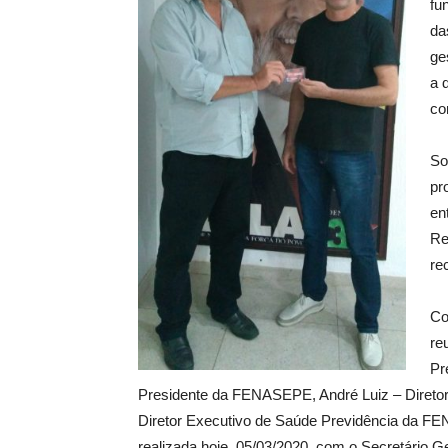
fu
da
ge
a 
co
So
pr
en
Re
re
Co
re
Pr
Presidente da FENASEPE, André Luiz – Direto
Diretor Executivo de Saúde Previdência da F
realizada hoje, 05/03/2020, com o Secretári