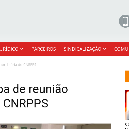
JURÍDICO
PARCEIROS
SINDICALIZAÇÃO
COMU
raordinária do CNRPPS
pa de reunião
do CNRPPS
C