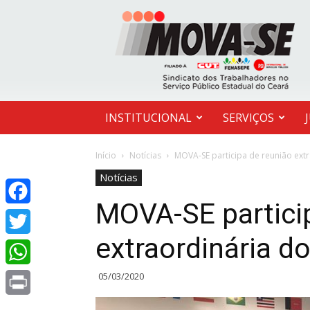
MOVA-
SE
INSTITUCIONAL
SERVIÇOS
Início
Notícias
MOVA-SE participa de reunião ext
Notícias
MOVA-SE partici
Facebook
extraordinária 
Twitter
05/03/2020
WhatsApp
Print