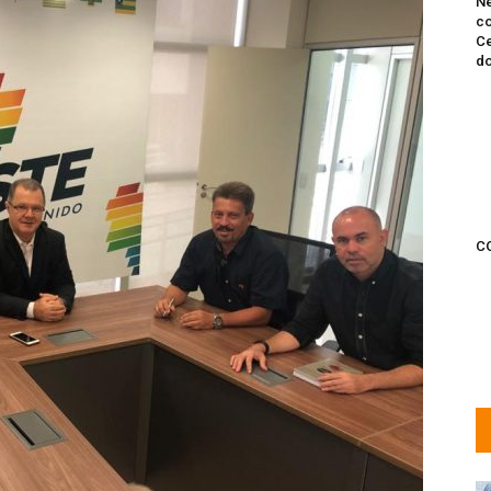
Ne
co
Ce
do
C