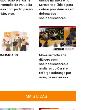
gociação avança na
ofícios na SEAS e no
nstrução do PCCS da
Ministério Público para
asa com participação
cobrar providências em
 Mova-se.
defesa dos
socioeducadores
OMUNICADO
Mova-se fortalece
diálogo com
socioeducadores e
analistas do Cariri e
reforça cobrança por
avanços na carreira
MAIS LIDAS