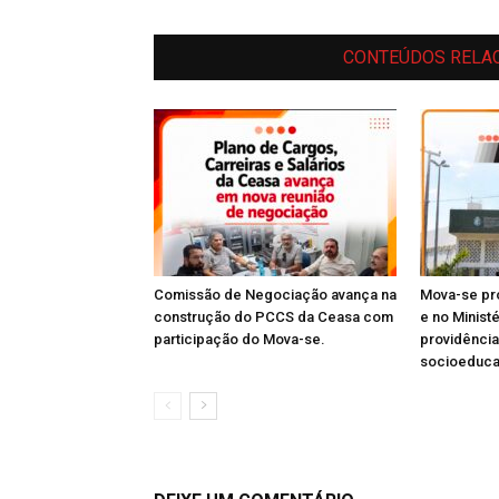
CONTEÚDOS RELA
Comissão de Negociação avança na
Mova-se pro
construção do PCCS da Ceasa com
e no Minist
participação do Mova-se.
providênci
socioeduc