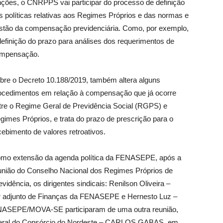
nções, o CNRPPS vai participar do processo de definição
s políticas relativas aos Regimes Próprios e das normas e
stão da compensação previdenciária. Como, por exemplo,
definição do prazo para análises dos requerimentos de
mpensação.
bre o Decreto 10.188/2019, também altera alguns
ocedimentos em relação à compensação que já ocorre
tre o Regime Geral de Previdência Social (RGPS) e
gimes Próprios, e trata do prazo de prescrição para o
cebimento de valores retroativos.
mo extensão da agenda política da FENASEPE, após a
união do Conselho Nacional dos Regimes Próprios de
evidência, os dirigentes sindicais: Renilson Oliveira –
r adjunto de Finanças da FENASEPE e Hernesto Luz –
ENASEPE/MOVA-SE participaram de uma outra reunião,
o Geral do Consórcio do Nordeste – CARLOS GABAS, em